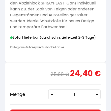
den Abziehlack SPRAYPLAST. Ganz individuell
Arbeitshandschuhe
kann z.B. der Look von Felgen oder anderen
Pflege und Reinigung
Silikatfarben
Kalkfarben
Versiegelung für Beton
Gegenständen und Autoteilen gestaltet
Öle für Außen
werden. Ideale Schutzfolie für neues Design
Dichtmassen
Spezialprodukte
und temporäre Farbwechsel.
Anti Schimmelfarbe
Pflege
Pflege und Reinigung
Sofort lieferbar (durchschn. Lieferzeit 2-3 Tage)
Farbwalzen
Isolierfarben
Kategorie:
Autoreparaturlacke Lacke
Pinsel und Bürsten
Latexfarben
Ursprünglicher
Aktue
24,40
€
25,68
€
Schleifmittel
Preis
Preis
Spezialfarben
war:
ist:
25,68 €
24,40
Menge