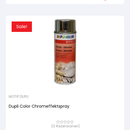
Urspr
Aktue
Kundenbewertung
Preis
Preis
war:
ist:
22,62
21,49
Sale!
MOTIP DUPLI
Dupli Color Chromeffektspray
(
0
Rezensionen)
Bewertet