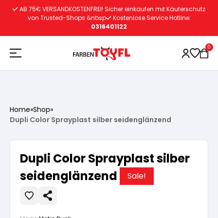
Zum
AB 75€ VERSANDKOSTENFREI! Sicher einkaufen mit Käuferschutz
Inhalt
von Trusted-Shops &nbsp
Kostenlose Service Hotline:
0316401122
springen
0
Holzschutz
Home
»
Shop
»
Dupli Color Sprayplast silber seidenglänzend
Lacke
Vorbereitung
Dupli Color Sprayplast silber
Autoreparatur
Vorbereitung
Wasserlösliche Grundierung
seidenglänzend
Sale!
Innenfarben
Vorbereitung
Wasserlösliche Grundierung
Lösemittelhältige Grundierung