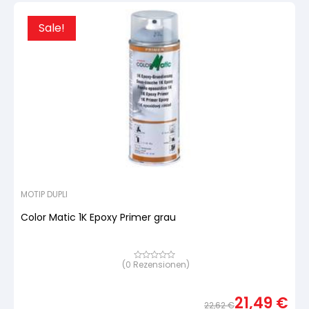
Sale!
MOTIP DUPLI
Color Matic 1K Epoxy Primer grau
(
0
Rezensionen)
Bewertet
mit
von
5,
21,49
€
basierend
22,62
€
auf