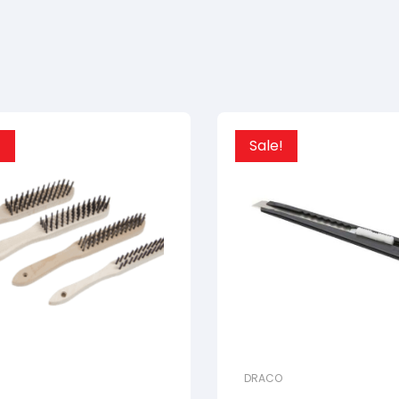
!
Sale!
DRACO