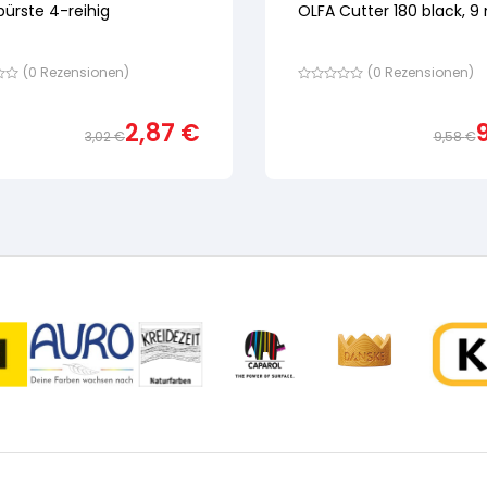
ürste 4-reihig
OLFA Cutter 180 black, 
(
0
Rezensionen)
(
0
Rezensionen)
Bewertet
mit
von
2,87
€
5,
3,02
€
9,58
€
nd
basierend
Ursprünglicher
Aktueller
auf
ewertung
Preis
Preis
Kundenbewertung
war:
ist:
3,02 €
2,87 €.