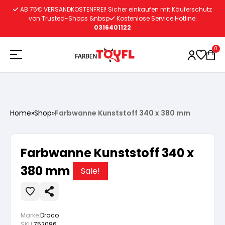
Zum
AB 75€ VERSANDKOSTENFREI! Sicher einkaufen mit Käuferschutz
Inhalt
von Trusted-Shops &nbsp
Kostenlose Service Hotline:
0316401122
springen
0
Holzschutz
Home
»
Shop
»
Farbwanne Kunststoff 340 x 380 mm
Lacke
Vorbereitung
Farbwanne Kunststoff 340 x
Autoreparatur
Vorbereitung
380 mm
Wasserlösliche Grundierung
Sale!
Innenfarben
Vorbereitung
Wasserlösliche Grundierung
Lösemittelhältige Grundierung
Marke:
Draco
SKU:
752086