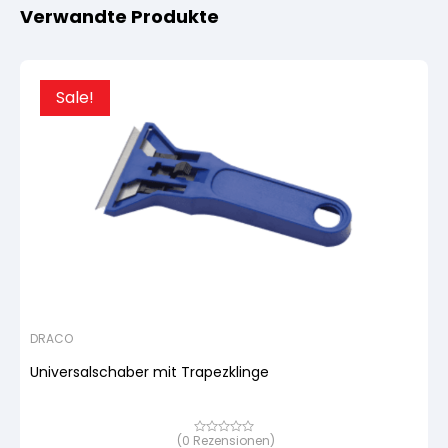
Verwandte Produkte
Sale!
DRACO
Universalschaber mit Trapezklinge
(
0
Rezensionen)
Bewertet