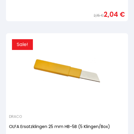
mit
von
5,
2,04
€
basierend
2,15
€
auf
Urspr
Aktue
Kundenbewertung
Preis
Preis
war:
ist:
2,15 
2,04 
Sale!
DRACO
OLFA Ersatzklingen 25 mm HB-5B (5 Klingen/Box)