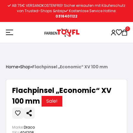
Zum
AB 75€ VERSANDKOSTENFREI! Sicher einkaufen mit Käuferschutz
Inhalt
von Trusted-Shops &nbsp
Kostenlose Service Hotline:
0316401122
springen
0
Holzschutz
Home
»
Shop
»
Flachpinsel „Economic“ XV 100 mm
Lacke
Vorbereitung
Flachpinsel „Economic“ XV
Autoreparatur
Vorbereitung
100 mm
Wasserlösliche Grundierung
Sale!
Innenfarben
Vorbereitung
Wasserlösliche Grundierung
Lösemittelhältige Grundierung
Marke:
Draco
SKU:
404208