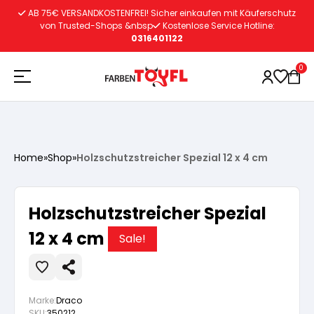
Zum
AB 75€ VERSANDKOSTENFREI! Sicher einkaufen mit Käuferschutz
Inhalt
von Trusted-Shops &nbsp
Kostenlose Service Hotline:
0316401122
springen
0
Holzschutz
Home
»
Shop
»
Holzschutzstreicher Spezial 12 x 4 cm
Lacke
Vorbereitung
Holzschutzstreicher Spezial
Autoreparatur
Vorbereitung
12 x 4 cm
Wasserlösliche Grundierung
Sale!
Innenfarben
Vorbereitung
Wasserlösliche Grundierung
Lösemittelhältige Grundierung
Marke:
Draco
SKU:
350212