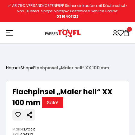
Zum
AB 75€ VERSANDKOSTENFREI! Sicher einkaufen mit Käuferschutz
Inhalt
von Trusted-Shops &nbsp
Kostenlose Service Hotline:
0316401122
springen
0
Holzschutz
Home
»
Shop
»
Flachpinsel „Maler hell“ XX 100 mm
Lacke
Vorbereitung
Flachpinsel „Maler hell“ XX
Autoreparatur
Vorbereitung
100 mm
Wasserlösliche Grundierung
Sale!
Innenfarben
Vorbereitung
Wasserlösliche Grundierung
Lösemittelhältige Grundierung
Marke:
Draco
SKU:
404310