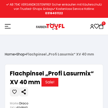
Zum
AB 75€ VERSANDKOSTENFREI! Sicher einkaufen mit Käuferschutz
Inhalt
von Trusted-Shops &nbsp
Kostenlose Service Hotline:
0316401122
springen
0
Holzschutz
Home
»
Shop
»
Flachpinsel „Profi Lasurmix“ XV 40 mm
Lacke
Vorbereitung
Flachpinsel „Profi Lasurmix“
Autoreparatur
Vorbereitung
XV 40 mm
Wasserlösliche Grundierung
Sale!
Innenfarben
Vorbereitung
Wasserlösliche Grundierung
Lösemittelhältige Grundierung
Marke:
Draco
SKU:
404840