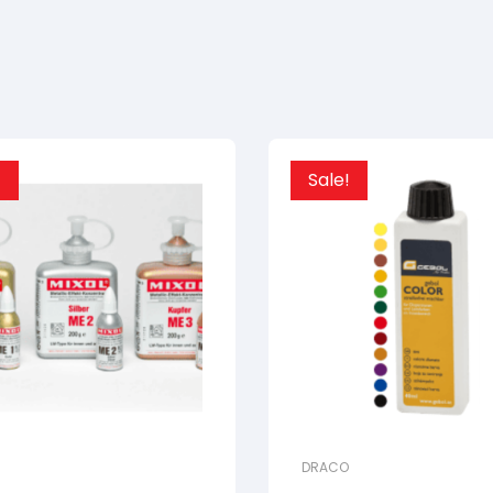
!
Sale!
DRACO