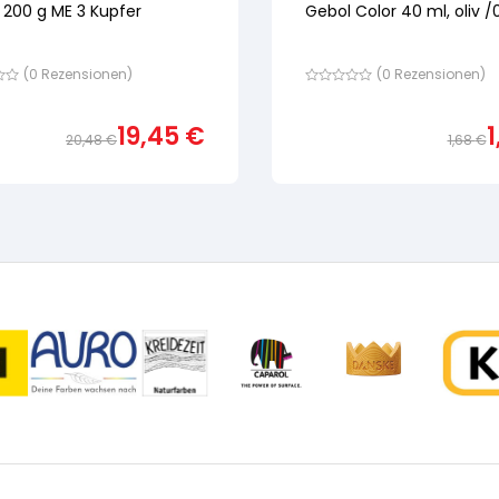
 200 g ME 3 Kupfer
Gebol Color 40 ml, oliv /
(
0
Rezensionen)
(
0
Rezensionen)
Bewertet
mit
von
19,45
€
5,
20,48
€
1,68
€
nd
basierend
Ursprünglicher
Aktueller
auf
ewertung
Preis
Preis
Kundenbewertung
war:
ist:
20,48 €
19,45 €.