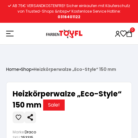
Zum
AB 75€ VERSANDKOSTENFREI! Sicher einkaufen mit Käuferschutz
Inhalt
von Trusted-Shops &nbsp
Kostenlose Service Hotline:
0316401122
springen
0
Holzschutz
Home
»
Shop
»
Heizkörperwalze „Eco-Style“ 150 mm
Lacke
Vorbereitung
Heizkörperwalze „Eco-Style“
Autoreparatur
Vorbereitung
150 mm
Wasserlösliche Grundierung
Sale!
Innenfarben
Vorbereitung
Wasserlösliche Grundierung
Lösemittelhältige Grundierung
Marke:
Draco
SKU:
253315