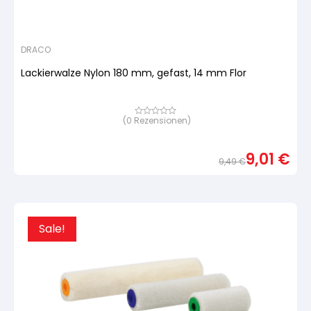
DRACO
Lackierwalze Nylon 180 mm, gefast, 14 mm Flor
(
0
Rezensionen)
Bewertet
mit
von
5,
9,01
€
basierend
9,49
€
auf
Urspr
Aktue
Kundenbewertung
Preis
Preis
war:
ist:
9,49
9,01 
Sale!