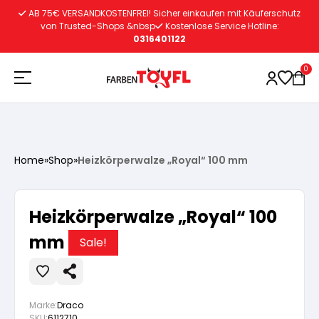
Zum
AB 75€ VERSANDKOSTENFREI! Sicher einkaufen mit Käuferschutz
Inhalt
von Trusted-Shops &nbsp
Kostenlose Service Hotline:
0316401122
springen
0
Holzschutz
Home
»
Shop
»
Heizkörperwalze „Royal“ 100 mm
Lacke
Vorbereitung
Heizkörperwalze „Royal“ 100
Autoreparatur
Vorbereitung
mm
Wasserlösliche Grundierung
Sale!
Innenfarben
Vorbereitung
Wasserlösliche Grundierung
Lösemittelhältige Grundierung
Marke:
Draco
SKU:
6112710