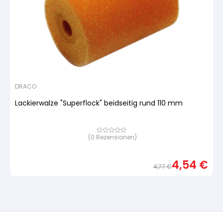
DRACO
Lackierwalze "Superflock" beidseitig rund 110 mm
(
0
Rezensionen)
Bewertet
mit
von
5,
4,54
€
basierend
4,77
€
auf
Urspr
Aktue
Kundenbewertung
Preis
Preis
war:
ist:
4,77 
4,54 