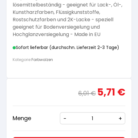
lösemittelbeständig - geeignet für Lack-, Öl-,
Arbeitshandschuhe
Pflege und Reinigung
Kunstharzfarben, Flüssigkunststoffe,
Silikatfarben
Kalkfarben
Versiegelung für Beton
Öle für Außen
Rostschutzfarben und 2K-Lacke - speziell
geeignet für Bodenversiegelung und
Dichtmassen
Spezialprodukte
Hochglanzversiegelung - Made in EU
Anti Schimmelfarbe
Pflege
Pflege und Reinigung
Sofort lieferbar (durchschn. Lieferzeit 2-3 Tage)
Farbwalzen
Isolierfarben
Kategorie:
Farbwalzen
Pinsel und Bürsten
Latexfarben
Ursprünglicher
Aktue
5,71
€
6,01
€
Schleifmittel
Preis
Preis
Spezialfarben
war:
ist:
6,01 €
5,71 €
Menge