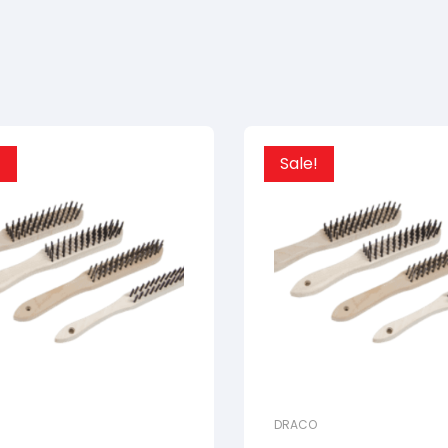
!
Sale!
DRACO