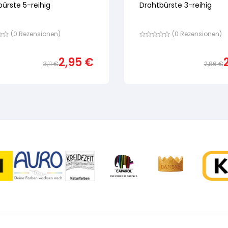
ürste 5-reihig
Drahtbürste 3-reihig
(
0
Rezensionen)
(
0
Rezensionen)
Bewertet
mit
von
2,95
€
5,
3,11
€
2,86
€
nd
basierend
Ursprünglicher
Aktueller
auf
ewertung
Preis
Preis
Kundenbewertung
war:
ist:
3,11 €
2,95 €.