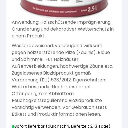
Arbeitshandschuhe
Pflege und Reinigung
Silikatfarben
Kalkfarben
Versiegelung für Beton
Öle für Außen
Anwendung: Holzschützende Imprägnierung,
Dichtmassen
Grundierung und dekorativer Wetterschutz in
Spezialprodukte
Anti Schimmelfarbe
einem Produkt.
Pflege
Pflege und Reinigung
Wasserabweisend, vorbeugend wirksam
Farbwalzen
gegen holzzerstörende Pilze (Fäulnis), Bläue
Isolierfarben
und Schimmel. Für Holzhäuser,
Außenverkleidungen, hochwertige Zäune etc.
Pinsel und Bürsten
Zugelassenes Biozidprodukt gemäß
Latexfarben
Verordnung (EU) 528/2012. Eigenschaften:
Wetterbeständig Hochtransparent
Schleifmittel
Spezialfarben
Offenporig, kein Abblättern
Feuchtigkeitsregulierend Biozidprodukte
vorsichtig verwenden. Vor Gebrauch stets
Etikett und Produktinformationen lesen.
Sofort lieferbar (durchschn. Lieferzeit 2-3 Tage)