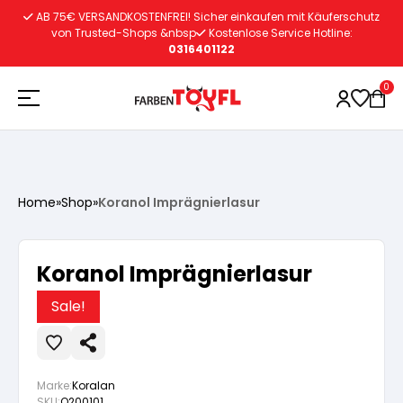
Zum
AB 75€ VERSANDKOSTENFREI! Sicher einkaufen mit Käuferschutz
Inhalt
von Trusted-Shops &nbsp
Kostenlose Service Hotline:
0316401122
springen
0
Holzschutz
Home
»
Shop
»
Koranol Imprägnierlasur
Lacke
Vorbereitung
Koranol Imprägnierlasur
Autoreparatur
Vorbereitung
Wasserlösliche Grundierung
Sale!
Innenfarben
Vorbereitung
Wasserlösliche Grundierung
Lösemittelhältige Grundierung
Marke:
Koralan
SKU:
O200101