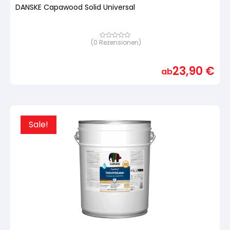
DANSKE Capawood Solid Universal
(
0
Rezensionen)
Bewertet
mit
von
5,
23,90
€
basierend
ab
auf
Kundenbewertung
Sale!