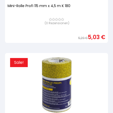
Mini-Rolle Profi 115 mm x 4,5 m K 180
(
0
Rezensionen)
Bewertet
mit
von
5,
5,03
€
basierend
5,29
€
auf
Urspr
Aktue
Kundenbewertung
Preis
Preis
war:
ist:
5,29 
5,03 
Sale!