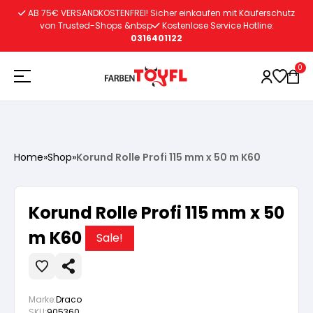
Zum
AB 75€ VERSANDKOSTENFREI! Sicher einkaufen mit Käuferschutz
Inhalt
von Trusted-Shops &nbsp
Kostenlose Service Hotline:
0316401122
springen
0
Holzschutz
Home
»
Shop
»
Korund Rolle Profi 115 mm x 50 m K60
Lacke
Vorbereitung
Korund Rolle Profi 115 mm x 50
Autoreparatur
Vorbereitung
m K60
Wasserlösliche Grundierung
Sale!
Innenfarben
Vorbereitung
Wasserlösliche Grundierung
Lösemittelhältige Grundierung
Marke:
Draco
SKU:
905360