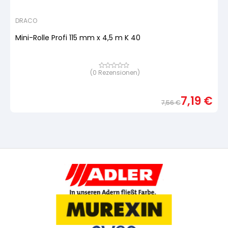
DRACO
Mini-Rolle Profi 115 mm x 4,5 m K 40
(
0
Rezensionen)
Bewertet
mit
von
5,
7,19
€
basierend
7,56
€
auf
Urspr
Aktue
Kundenbewertung
Preis
Preis
war:
ist:
7,56 
7,19 €