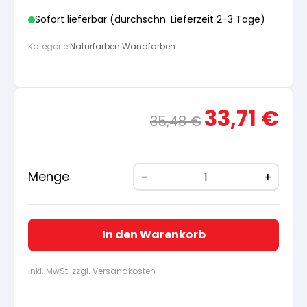
Sofort lieferbar (durchschn. Lieferzeit 2-3 Tage)
Kategorie:
Naturfarben Wandfarben
Ursprünglicher
Aktue
33,71
€
35,48
€
Preis
Preis
war:
ist:
35,48 €
33,71
Menge
In den Warenkorb
inkl. MwSt. zzgl. Versandkosten