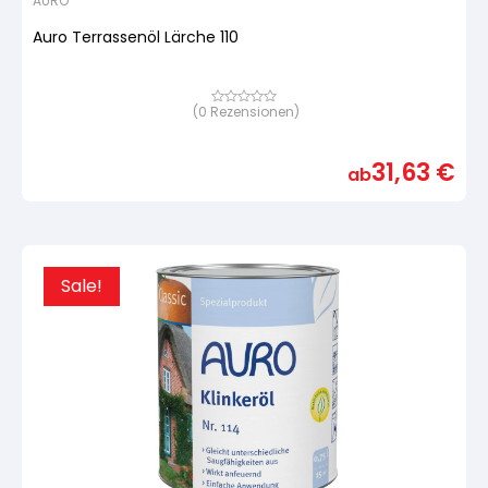
AURO
Auro Terrassenöl Lärche 110
(
0
Rezensionen)
Bewertet
mit
von
5,
31,63
€
basierend
ab
auf
Kundenbewertung
Sale!