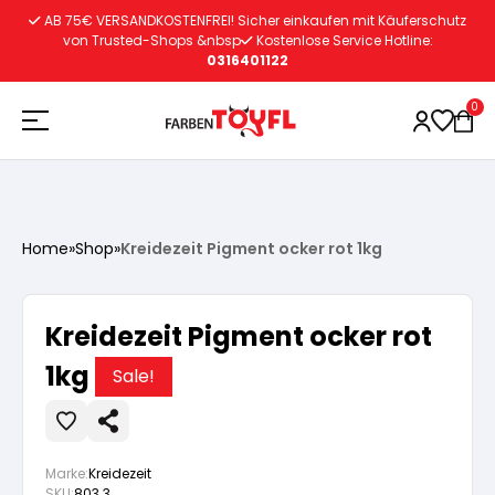
Zum
AB 75€ VERSANDKOSTENFREI! Sicher einkaufen mit Käuferschutz
Inhalt
von Trusted-Shops &nbsp
Kostenlose Service Hotline:
0316401122
springen
0
Holzschutz
Home
»
Shop
»
Kreidezeit Pigment ocker rot 1kg
Lacke
Vorbereitung
Kreidezeit Pigment ocker rot
Autoreparatur
Vorbereitung
1kg
Wasserlösliche Grundierung
Sale!
Innenfarben
Vorbereitung
Wasserlösliche Grundierung
Lösemittelhältige Grundierung
Marke:
Kreidezeit
SKU:
803.3