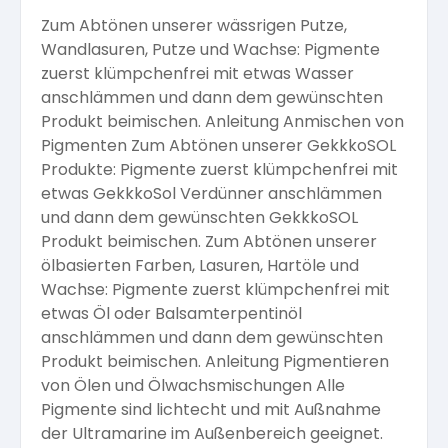
Zum Abtönen unserer wässrigen Putze,
Arbeitshandschuhe
Pflege und Reinigung
Silikatfarben
Kalkfarben
Wandlasuren, Putze und Wachse: Pigmente
Versiegelung für Beton
Öle für Außen
zuerst klümpchenfrei mit etwas Wasser
anschlämmen und dann dem gewünschten
Dichtmassen
Spezialprodukte
Anti Schimmelfarbe
Produkt beimischen. Anleitung Anmischen von
Pflege
Pflege und Reinigung
Pigmenten Zum Abtönen unserer GekkkoSOL
Farbwalzen
Produkte: Pigmente zuerst klümpchenfrei mit
Isolierfarben
etwas GekkkoSol Verdünner anschlämmen
und dann dem gewünschten GekkkoSOL
Pinsel und Bürsten
Produkt beimischen. Zum Abtönen unserer
Latexfarben
ölbasierten Farben, Lasuren, Hartöle und
Wachse: Pigmente zuerst klümpchenfrei mit
Schleifmittel
etwas Öl oder Balsamterpentinöl
Spezialfarben
anschlämmen und dann dem gewünschten
Produkt beimischen. Anleitung Pigmentieren
von Ölen und Ölwachsmischungen Alle
Pigmente sind lichtecht und mit Außnahme
der Ultramarine im Außenbereich geeignet.