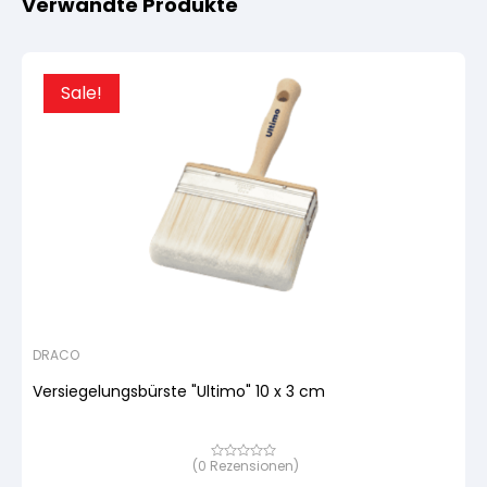
Verwandte Produkte
Sale!
DRACO
Versiegelungsbürste "Ultimo" 10 x 3 cm
(
0
Rezensionen)
Bewertet
mit