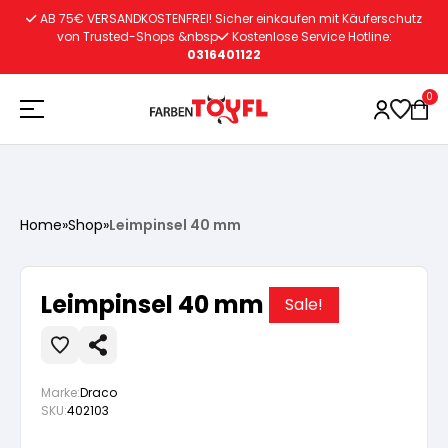
Zum
AB 75€ VERSANDKOSTENFREI! Sicher einkaufen mit Käuferschutz
Inhalt
von Trusted-Shops &nbsp
Kostenlose Service Hotline:
0316401122
springen
0
Holzschutz
Home
»
Shop
»
Leimpinsel 40 mm
Lacke
Vorbereitung
Leimpinsel 40 mm
Sale!
Autoreparatur
Vorbereitung
Wasserlösliche Grundierung
Marke:
Draco
Innenfarben
Vorbereitung
Wasserlösliche Grundierung
Lösemittelhältige Grundierung
SKU:
402103