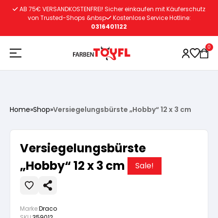
Zum
AB 75€ VERSANDKOSTENFREI! Sicher einkaufen mit Käuferschutz
Inhalt
von Trusted-Shops &nbsp
Kostenlose Service Hotline:
0316401122
springen
0
Holzschutz
Home
»
Shop
»
Versiegelungsbürste „Hobby“ 12 x 3 cm
Lacke
Vorbereitung
Versiegelungsbürste
Autoreparatur
Vorbereitung
„Hobby“ 12 x 3 cm
Wasserlösliche Grundierung
Sale!
Innenfarben
Vorbereitung
Wasserlösliche Grundierung
Lösemittelhältige Grundierung
Marke:
Draco
SKU:
359012