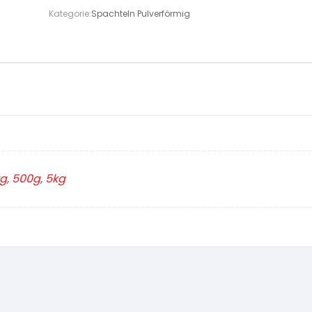
Kategorie:
Spachteln Pulverförmig
kg
,
500g
,
5kg