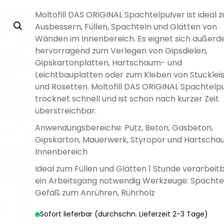
LÖSEMITTELHÄLTIG
WÄNDE UND
WASSERLÖSLICH
GRUNDIERUNG
GRUNDIERUNG
GRUND
GRUN
MÖB
Moltofill DAS ORIGINAL Spachtelpulver ist ideal 
DECKEN
Ausbessern, Füllen, Spachteln und Glätten von
Wänden im Innenbereich. Es eignet sich außer
hervorragend zum Verlegen von Gipsdielen,
Gipskartonplatten, Hartschaum- und
Leichtbauplatten oder zum Kleben von Stucklei
und Rosetten. Moltofill DAS ORIGINAL Spachtelp
DISPERSIONSFARBEN
MINERAL-
MI
DISPERSIONSFARBEN
FARBWALZEN
PINSEL UND
MINERAL-
SILIK
SCHLE
trocknet schnell und ist schon nach kurzer Zeit
LÖSEMITTELHÄLTIGE
PFLEGE UND
WÄSSRIGE
LÖSEMITTELHÄLTIGER
SPEZIALLACKE
SILIKATFARBE
LÖSEMI
SILIK
SPR
SILIKATFARBE
BÜRSTEN
überstreichbar.
HOLZBESCHICHTUNGEN
PFLEGE UND
REINIGUNG
LACKE
SPEZIALPRODUKTE
HOLZSCHUTZ
HOLZBE
REINIGUNG
Anwendungsbereiche: Putz, Beton, Gasbeton,
Gipskarton, Mauerwerk, Styropor und Hartscha
Innenbereich
Ideal zum Füllen und Glätten 1 Stunde verarbeit
ein Arbeitsgang notwendig Werkzeuge: Spachtel,
Gefäß zum Anrühren, Rührholz
ANTI
ISOLIERFARBEN
LATE
VERDÜNNUNGEN
SCHIMMELFARBE
HOLZÖL FÜR
VERSIEGELUNG FÜR
ÖLE FÜR INNEN
ÖLE F
P
Sofort lieferbar (durchschn. Lieferzeit 2-3 Tage)
AUSSEN
BETON