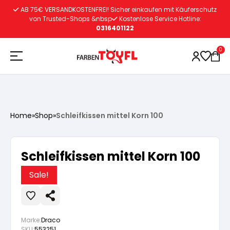
Zum
AB 75€ VERSANDKOSTENFREI! Sicher einkaufen mit Käuferschutz
Inhalt
von Trusted-Shops &nbsp
Kostenlose Service Hotline:
0316401122
springen
0
Holzschutz
Home
»
Shop
»
Schleifkissen mittel Korn 100
Lacke
Vorbereitung
Schleifkissen mittel Korn 100
Autoreparatur
Vorbereitung
Wasserlösliche Grundierung
Sale!
Innenfarben
Vorbereitung
Wasserlösliche Grundierung
Lösemittelhältige Grundierung
Marke:
Draco
SKU:
553251