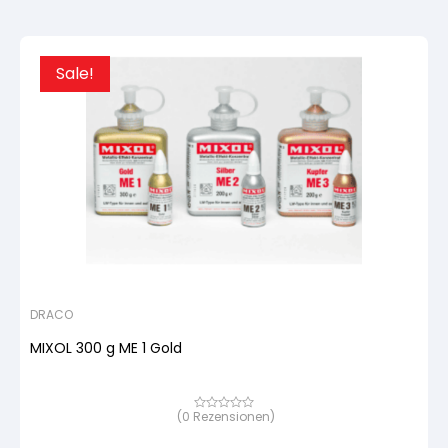
Sale!
DRACO
MIXOL 300 g ME 1 Gold
(
0
Rezensionen)
Bewertet
mit
von