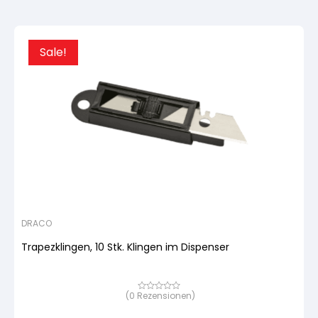
Sale!
DRACO
Trapezklingen, 10 Stk. Klingen im Dispenser
(
0
Rezensionen)
Bewertet
mit
von