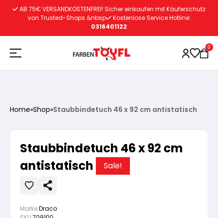
Zum
AB 75€ VERSANDKOSTENFREI! Sicher einkaufen mit Käuferschutz
Inhalt
von Trusted-Shops &nbsp
Kostenlose Service Hotline:
0316401122
springen
0
Holzschutz
Home
»
Shop
»
Staubbindetuch 46 x 92 cm antistatisch
Lacke
Vorbereitung
Staubbindetuch 46 x 92 cm
Autoreparatur
Vorbereitung
antistatisch
Wasserlösliche Grundierung
Sale!
Innenfarben
Vorbereitung
Wasserlösliche Grundierung
Lösemittelhältige Grundierung
Marke:
Draco
SKU:
709100