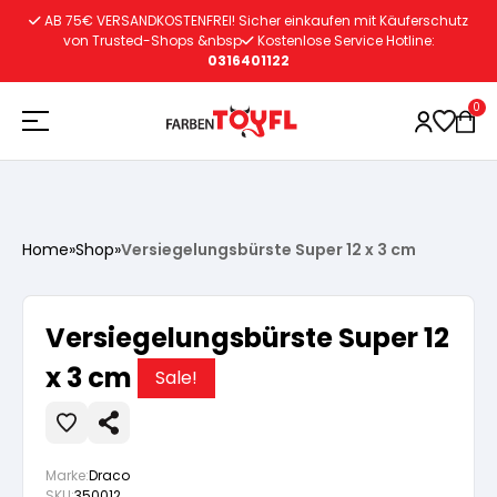
Zum
AB 75€ VERSANDKOSTENFREI! Sicher einkaufen mit Käuferschutz
Inhalt
von Trusted-Shops &nbsp
Kostenlose Service Hotline:
0316401122
springen
0
Holzschutz
Home
»
Shop
»
Versiegelungsbürste Super 12 x 3 cm
Lacke
Vorbereitung
Versiegelungsbürste Super 12
Autoreparatur
Vorbereitung
x 3 cm
Wasserlösliche Grundierung
Sale!
Innenfarben
Vorbereitung
Wasserlösliche Grundierung
Lösemittelhältige Grundierung
Marke:
Draco
SKU:
350012