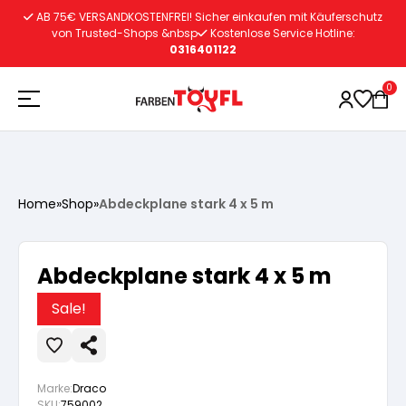
Zum
AB 75€ VERSANDKOSTENFREI! Sicher einkaufen mit Käuferschutz
Inhalt
von Trusted-Shops &nbsp
Kostenlose Service Hotline:
0316401122
springen
0
Holzschutz
Home
»
Shop
»
Abdeckplane stark 4 x 5 m
Lacke
Vorbereitung
Abdeckplane stark 4 x 5 m
Autoreparatur
Vorbereitung
Wasserlösliche Grundierung
Sale!
Innenfarben
Vorbereitung
Wasserlösliche Grundierung
Lösemittelhältige Grundierung
Marke:
Draco
SKU:
759002