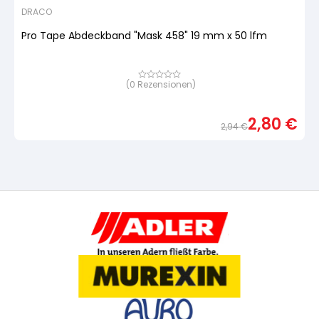
DRACO
Pro Tape Abdeckband "Mask 458" 19 mm x 50 lfm
(
0
Rezensionen)
Bewertet
mit
von
5,
2,80
€
basierend
2,94
€
auf
Urspr
Aktue
Kundenbewertung
Preis
Preis
war:
ist:
2,94 
2,80 