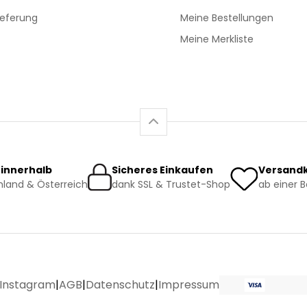
ieferung
Meine Bestellungen
Meine Merkliste
 innerhalb
Sicheres Einkaufen
Versandk
land & Österreich
dank SSL & Trustet-Shop
ab einer 
Instagram
|
AGB
|
Datenschutz
|
Impressum