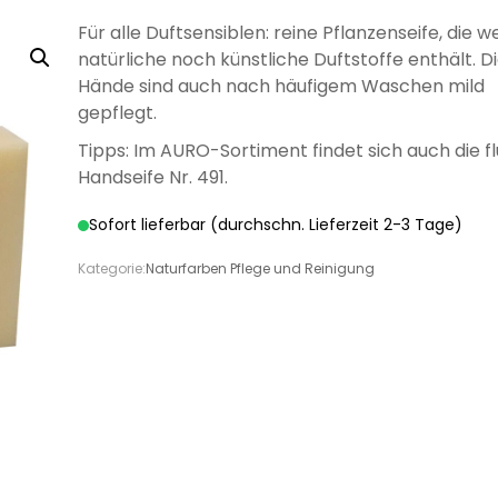
LÖSEMITTELHÄLTIG
WÄNDE UND
WASSERLÖSLICH
GRUNDIERUNG
GRUNDIERUNG
GRUND
GRUN
MÖB
Für alle Duftsensiblen: reine Pflanzenseife, die 
DECKEN
natürliche noch künstliche Duftstoffe enthält. D
Hände sind auch nach häufigem Waschen mild
gepflegt.
Tipps: Im AURO-Sortiment findet sich auch die fl
Handseife Nr. 491.
DISPERSIONSFARBEN
MINERAL-
MI
DISPERSIONSFARBEN
FARBWALZEN
PINSEL UND
MINERAL-
SILIK
SCHLE
LÖSEMITTELHÄLTIGE
PFLEGE UND
WÄSSRIGE
LÖSEMITTELHÄLTIGER
SPEZIALLACKE
SILIKATFARBE
LÖSEMI
SILIK
SPR
Sofort lieferbar (durchschn. Lieferzeit 2-3 Tage)
SILIKATFARBE
BÜRSTEN
HOLZBESCHICHTUNGEN
PFLEGE UND
REINIGUNG
LACKE
SPEZIALPRODUKTE
HOLZSCHUTZ
HOLZBE
Kategorie:
Naturfarben Pflege und Reinigung
REINIGUNG
ANTI
ISOLIERFARBEN
LATE
VERDÜNNUNGEN
SCHIMMELFARBE
HOLZÖL FÜR
VERSIEGELUNG FÜR
ÖLE FÜR INNEN
ÖLE F
P
AUSSEN
BETON