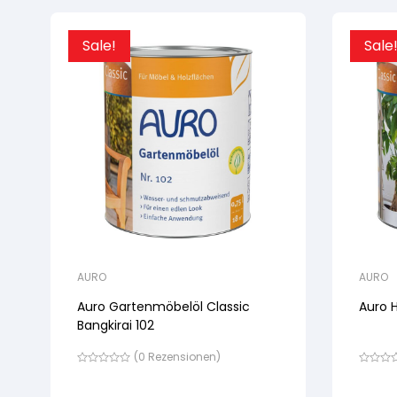
Sale!
Sale
AURO
AURO
Auro Gartenmöbelöl Classic
Auro H
Bangkirai 102
(
0
Rezensionen)
Bewertet
Bewertet
mit
mit
von
von