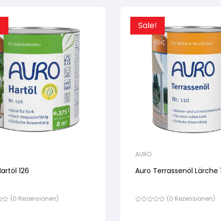
!
Sale!
AURO
artöl 126
Auro Terrassenöl Lärche 
(
0
Rezensionen)
(
0
Rezensionen)
Bewertet
mit
von