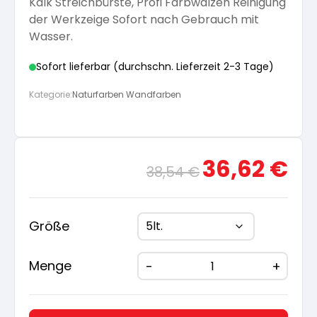
Kalk Streichbürste, Profi Farbwalzen Reinigung
der Werkzeige Sofort nach Gebrauch mit
Wasser.
Sofort lieferbar (durchschn. Lieferzeit 2-3 Tage)
Kategorie:
Naturfarben Wandfarben
Ursprünglicher
Aktue
36,62
€
38,54
€
Preis
Preis
war:
ist:
38,54 €
36,62
Größe
Menge