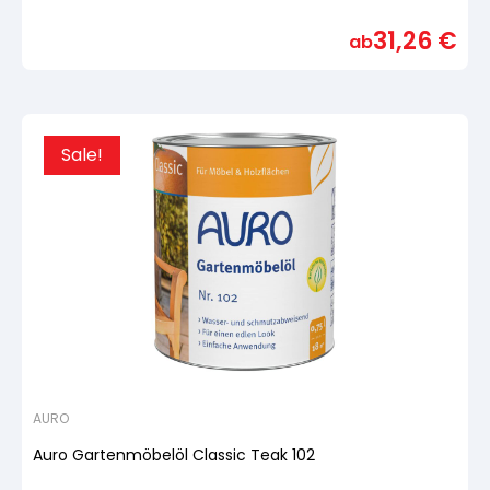
von
5,
31,26
€
basierend
ab
auf
Kundenbewertung
Sale!
AURO
Auro Gartenmöbelöl Classic Teak 102