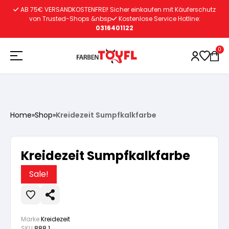
Zum
AB 75€ VERSANDKOSTENFREI! Sicher einkaufen mit Käuferschutz
Inhalt
von Trusted-Shops &nbsp
Kostenlose Service Hotline:
0316401122
springen
0
Holzschutz
Home
»
Shop
»
Kreidezeit Sumpfkalkfarbe
Lacke
Vorbereitung
Kreidezeit Sumpfkalkfarbe
Autoreparatur
Vorbereitung
Wasserlösliche Grundierung
Sale!
Innenfarben
Vorbereitung
Wasserlösliche Grundierung
Lösemittelhältige Grundierung
Marke:
Kreidezeit
SKU:
888.1