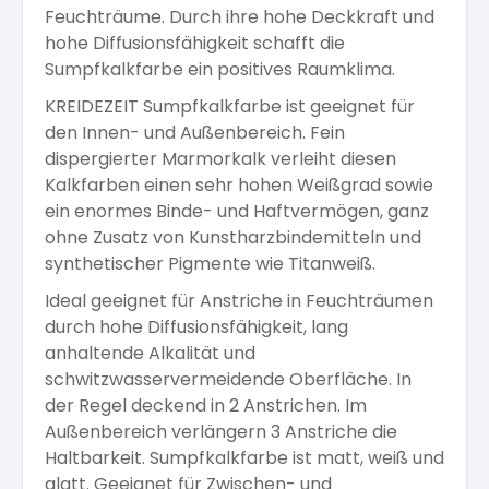
Feuchträume. Durch ihre hohe Deckkraft und
Arbeitshandschuhe
Pflege und Reinigung
hohe Diffusionsfähigkeit schafft die
Silikatfarben
Kalkfarben
Versiegelung für Beton
Öle für Außen
Sumpfkalkfarbe ein positives Raumklima.
KREIDEZEIT Sumpfkalkfarbe ist geeignet für
Dichtmassen
Spezialprodukte
Anti Schimmelfarbe
den Innen- und Außenbereich. Fein
Pflege
Pflege und Reinigung
dispergierter Marmorkalk verleiht diesen
Farbwalzen
Kalkfarben einen sehr hohen Weißgrad sowie
Isolierfarben
ein enormes Binde- und Haftvermögen, ganz
ohne Zusatz von Kunstharzbindemitteln und
Pinsel und Bürsten
synthetischer Pigmente wie Titanweiß.
Latexfarben
Ideal geeignet für Anstriche in Feuchträumen
durch hohe Diffusionsfähigkeit, lang
Schleifmittel
anhaltende Alkalität und
Spezialfarben
schwitzwasservermeidende Oberfläche. In
der Regel deckend in 2 Anstrichen. Im
Außenbereich verlängern 3 Anstriche die
Haltbarkeit. Sumpfkalkfarbe ist matt, weiß und
glatt. Geeignet für Zwischen- und