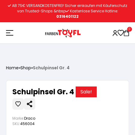
Zum
AB 75€ VERSANDKOSTENFREI! Sicher einkaufen mit Käuferschutz
Inhalt
von Trusted-Shops &nbsp
Kostenlose Service Hotline:
0316401122
springen
0
Holzschutz
Home
»
Shop
»
Schulpinsel Gr. 4
Lacke
Vorbereitung
Schulpinsel Gr. 4
Sale!
Autoreparatur
Vorbereitung
Wasserlösliche Grundierung
Marke:
Draco
Innenfarben
Vorbereitung
Wasserlösliche Grundierung
Lösemittelhältige Grundierung
SKU:
456004