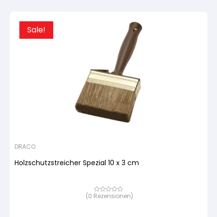
Sale!
DRACO
Holzschutzstreicher Spezial 10 x 3 cm
(
0
Rezensionen)
Bewertet
mit
von
5,